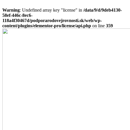
Warning
: Undefined array key "license" in
/data/9/d/9deb4130-
58ef-446c-8ec6-
118a4f30467d/podporarodovejrovnosti.sk/web/wp-
content/plugins/elementor-pro/license/api.php
on line
359