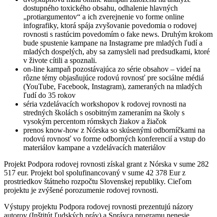
dostupného toxického obsahu, odhalenie hlavných
„protiargumentov“ a ich zverejnenie vo forme online
infografiky, ktorá spája zvyšovanie povedomia o rodovej
rovnosti s rastúcim povedomím o fake news. Druhým krokom
bude spustenie kampane na Instagrame pre mladých ľudí a
mladých dospelých, aby sa zamysleli nad predsudkami, ktoré
v živote cítili a spoznali.
on-line kampaň pozostávajúca zo série obsahov – videí na
rôzne témy objasňujúce rodovú rovnosť pre sociálne médiá
(YouTube, Facebook, Instagram), zameraných na mladých
ľudí do 35 rokov
séria vzdelávacích workshopov k rodovej rovnosti na
stredných školách s osobitným zameraním na školy s
vysokým percentom rómskych žiakov a žiačok
prenos know-how z Nórska so skúsenými odborníčkami na
rodovú rovnosť vo forme odborných konferencií a vstup do
materiálov kampane a vzdelávacích materiálov
Projekt Podpora rodovej rovnosti získal grant z Nórska v sume 282
517 eur. Projekt bol spolufinancovaný v sume 42 378 Eur z
prostriedkov štátneho rozpočtu Slovenskej republiky. Cieľom
projektu je zvýšené porozumenie rodovej rovnosti.
Výstupy projektu Podpora rodovej rovnosti prezentujú názory
autorov (Inštitút ľudských práv) a Správca programu nenesie