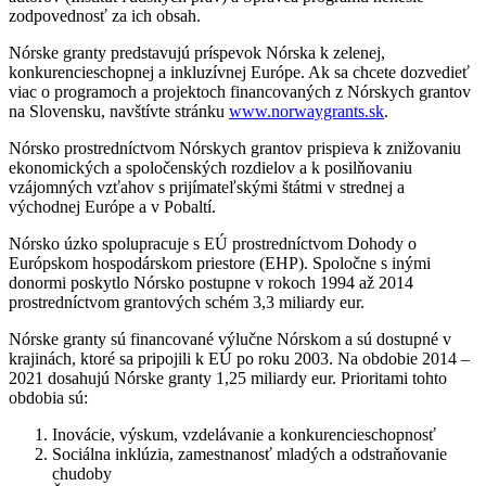
zodpovednosť za ich obsah.
Nórske granty predstavujú príspevok Nórska k zelenej,
konkurencieschopnej a inkluzívnej Európe. Ak sa chcete dozvedieť
viac o programoch a projektoch financovaných z Nórskych grantov
na Slovensku, navštívte stránku
www.norwaygrants.sk
.
Nórsko prostredníctvom Nórskych grantov prispieva k znižovaniu
ekonomických a spoločenských rozdielov a k posilňovaniu
vzájomných vzťahov s prijímateľskými štátmi v strednej a
východnej Európe a v Pobaltí.
Nórsko úzko spolupracuje s EÚ prostredníctvom Dohody o
Európskom hospodárskom priestore (EHP). Spoločne s inými
donormi poskytlo Nórsko postupne v rokoch 1994 až 2014
prostredníctvom grantových schém 3,3 miliardy eur.
Nórske granty sú financované výlučne Nórskom a sú dostupné v
krajinách, ktoré sa pripojili k EÚ po roku 2003. Na obdobie 2014 –
2021 dosahujú Nórske granty 1,25 miliardy eur. Prioritami tohto
obdobia sú:
Inovácie, výskum, vzdelávanie a konkurencieschopnosť
Sociálna inklúzia, zamestnanosť mladých a odstraňovanie
chudoby