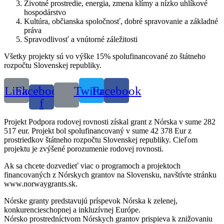
Životné prostredie, energia, zmena klímy a nízko uhlíkové
hospodárstvo
Kultúra, občianska spoločnosť, dobré spravovanie a základné
práva
Spravodlivosť a vnútorné záležitosti
Všetky projekty sú vo výške 15% spolufinancované zo štátneho
rozpočtu Slovenskej republiky.
Link
Facebook-
Twitter
Facebook
f
Projekt Podpora rodovej rovnosti získal grant z Nórska v sume 282
517 eur. Projekt bol spolufinancovaný v sume 42 378 Eur z
prostriedkov štátneho rozpočtu Slovenskej republiky. Cieľom
projektu je zvýšené porozumenie rodovej rovnosti.
Ak sa chcete dozvedieť viac o programoch a projektoch
financovaných z Nórskych grantov na Slovensku, navštívte stránku
www.norwaygrants.sk.
Nórske granty predstavujú príspevok Nórska k zelenej,
konkurencieschopnej a inkluzívnej Európe.
Nórsko prostredníctvom Nórskych grantov prispieva k znižovaniu