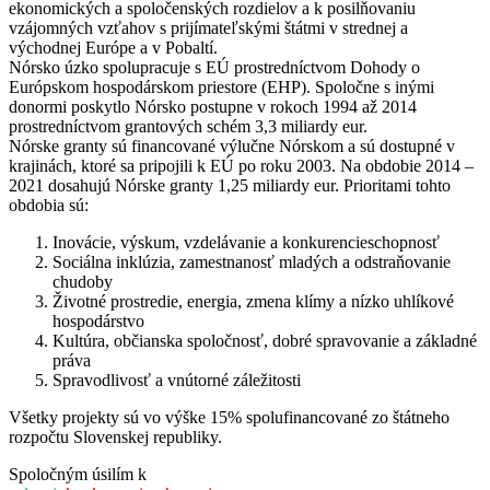
ekonomických a spoločenských rozdielov a k posilňovaniu
vzájomných vzťahov s prijímateľskými štátmi v strednej a
východnej Európe a v Pobaltí.
Nórsko úzko spolupracuje s EÚ prostredníctvom Dohody o
Európskom hospodárskom priestore (EHP). Spoločne s inými
donormi poskytlo Nórsko postupne v rokoch 1994 až 2014
prostredníctvom grantových schém 3,3 miliardy eur.
Nórske granty sú financované výlučne Nórskom a sú dostupné v
krajinách, ktoré sa pripojili k EÚ po roku 2003. Na obdobie 2014 –
2021 dosahujú Nórske granty 1,25 miliardy eur. Prioritami tohto
obdobia sú:
Inovácie, výskum, vzdelávanie a konkurencieschopnosť
Sociálna inklúzia, zamestnanosť mladých a odstraňovanie
chudoby
Životné prostredie, energia, zmena klímy a nízko uhlíkové
hospodárstvo
Kultúra, občianska spoločnosť, dobré spravovanie a základné
práva
Spravodlivosť a vnútorné záležitosti
Všetky projekty sú vo výške 15% spolufinancované zo štátneho
rozpočtu Slovenskej republiky.
Spoločným úsilím k