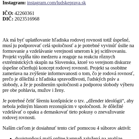
Instagram:
instagram.com/ludskeprava.sk
IČO:
42260361
DIČ:
2023516968
Ak má byť uplatňovanie hľadiska rodovej rovnosti totiž úspešné,
musí ju podporovať celá spoločnosť a je potrebné vyvinúť úsilie na
formovanie a vzdelávanie verejnosti smerom k jej scitlivovaniu.
Projekt vypĺňa túto medzeru a reaguje na reakciu rôznych
extrémistických skupín na Slovensku, ktoré vo verejnom diskurze
úspešne očierňujú koncept rodovej rovnosti. Projekt sa osobitne
zameriava na zvýšenie informovanosti o tom, čo je rodová rovnosť,
prečo je dôležitá z hľadiska spravodlivosti, ľudských práv a
slobody, a že je posilnením spoločnosti a podporou slobody výberu
pre obe pohlavia, mužov i ženy.
Je potrebné čeliť šíreniu konšpirácie o tzv. „džender ideológii“, aby
nebola jediným hlasom rezonujúcim v spoločnosti. Je dôležité
vzdelávať o opaku a demaskovať tieto pokusy o znevažovanie
rodovej rovnosti.
Naším cieľom je dosiahnuť tento cieľ pomocou 4 súborov aktivít:
dvojstupňová malá online kampaň založená na analýze